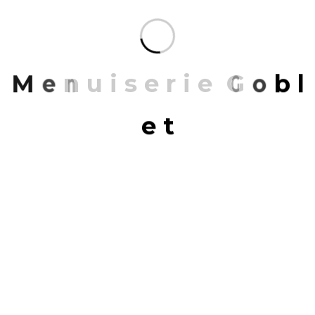
rendre ici ou à nous
contacter
!
M
e
n
u
i
s
e
r
i
e
G
o
b
l
Share:
FACEBOOK
TWITTER
LINKEDIN
e
t
PREVIOUS
Rangement : demain, j’arrête de
tout égarer !
NEXT
Bois du Cazier : une cafétéria à sa
mesure !