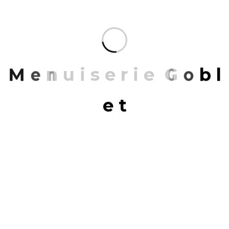
VDP – 05/07/19
M
e
n
u
i
s
e
r
i
e
G
o
b
l
e
t
Share:
FACEBOOK
TWITTER
LINKEDIN
PREVIOUS
Soif de lumière ? Pensez véranda !
NEXT
Châssis bois (1/2) : la qualité, façon
GOBLET